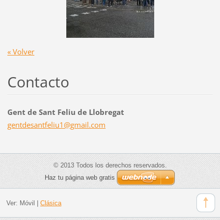
« Volver
Contacto
Gent de Sant Feliu de Llobregat
gentdesa
ntfeliu1
@gmail.c
om
© 2013 Todos los derechos reservados.
Haz tu página web gratis
Ver:
Móvil
|
Clásica