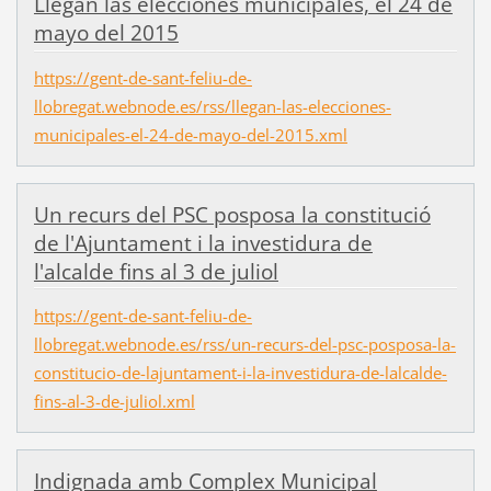
Llegan las elecciones municipales, el 24 de
mayo del 2015
https://gent-de-sant-feliu-de-
llobregat.webnode.es/rss/llegan-las-elecciones-
municipales-el-24-de-mayo-del-2015.xml
Un recurs del PSC posposa la constitució
de l'Ajuntament i la investidura de
l'alcalde fins al 3 de juliol
https://gent-de-sant-feliu-de-
llobregat.webnode.es/rss/un-recurs-del-psc-posposa-la-
constitucio-de-lajuntament-i-la-investidura-de-lalcalde-
fins-al-3-de-juliol.xml
Indignada amb Complex Municipal