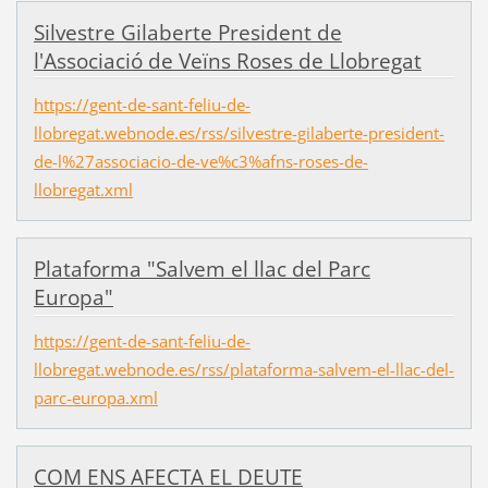
Silvestre Gilaberte President de
l'Associació de Veïns Roses de Llobregat
https://gent-de-sant-feliu-de-
llobregat.webnode.es/rss/silvestre-gilaberte-president-
de-l%27associacio-de-ve%c3%afns-roses-de-
llobregat.xml
Plataforma "Salvem el llac del Parc
Europa"
https://gent-de-sant-feliu-de-
llobregat.webnode.es/rss/plataforma-salvem-el-llac-del-
parc-europa.xml
COM ENS AFECTA EL DEUTE