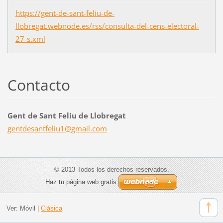
https://gent-de-sant-feliu-de-
llobregat.webnode.es/rss/consulta-del-cens-electoral-
27-s.xml
Contacto
Gent de Sant Feliu de Llobregat
gentdesa
ntfeliu1
@gmail.c
om
© 2013 Todos los derechos reservados.
Haz tu página web gratis
Ver:
Móvil
|
Clásica