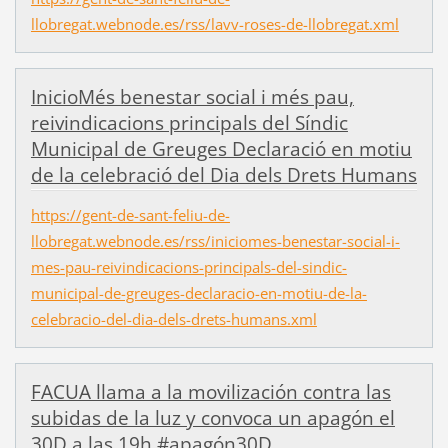
llobregat.webnode.es/rss/lavv-roses-de-llobregat.xml
InicioMés benestar social i més pau,
reivindicacions principals del Síndic
Municipal de Greuges Declaració en motiu
de la celebració del Dia dels Drets Humans
https://gent-de-sant-feliu-de-
llobregat.webnode.es/rss/iniciomes-benestar-social-i-
mes-pau-reivindicacions-principals-del-sindic-
municipal-de-greuges-declaracio-en-motiu-de-la-
celebracio-del-dia-dels-drets-humans.xml
FACUA llama a la movilización contra las
subidas de la luz y convoca un apagón el
30D a las 19h #apagón30D