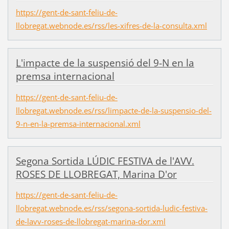
https://gent-de-sant-feliu-de-
llobregat.webnode.es/rss/les-xifres-de-la-consulta.xml
L'impacte de la suspensió del 9-N en la
premsa internacional
https://gent-de-sant-feliu-de-
llobregat.webnode.es/rss/limpacte-de-la-suspensio-del-
9-n-en-la-premsa-internacional.xml
Segona Sortida LÚDIC FESTIVA de l'AVV.
ROSES DE LLOBREGAT, Marina D'or
https://gent-de-sant-feliu-de-
llobregat.webnode.es/rss/segona-sortida-ludic-festiva-
de-lavv-roses-de-llobregat-marina-dor.xml