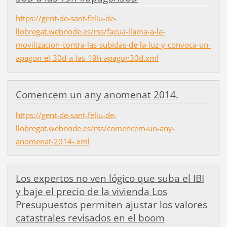
https://gent-de-sant-feliu-de-
llobregat.webnode.es/rss/facua-llama-a-la-
movilizacion-contra-las-subidas-de-la-luz-y-convoca-un-
apagon-el-30d-a-las-19h-apagon30d.xml
Comencem un any anomenat 2014.
https://gent-de-sant-feliu-de-
llobregat.webnode.es/rss/comencem-un-any-
anomenat-2014-.xml
Los expertos no ven lógico que suba el IBI
y baje el precio de la vivienda Los
Presupuestos permiten ajustar los valores
catastrales revisados en el boom