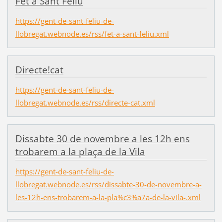
Fet a Sant Feliu
https://gent-de-sant-feliu-de-
llobregat.webnode.es/rss/fet-a-sant-feliu.xml
Directe!cat
https://gent-de-sant-feliu-de-
llobregat.webnode.es/rss/directe-cat.xml
Dissabte 30 de novembre a les 12h ens
trobarem a la plaça de la Vila
https://gent-de-sant-feliu-de-
llobregat.webnode.es/rss/dissabte-30-de-novembre-a-
les-12h-ens-trobarem-a-la-pla%c3%a7a-de-la-vila-.xml