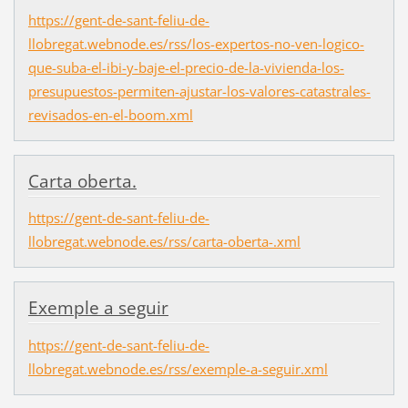
https://gent-de-sant-feliu-de-
llobregat.webnode.es/rss/los-expertos-no-ven-logico-
que-suba-el-ibi-y-baje-el-precio-de-la-vivienda-los-
presupuestos-permiten-ajustar-los-valores-catastrales-
revisados-en-el-boom.xml
Carta oberta.
https://gent-de-sant-feliu-de-
llobregat.webnode.es/rss/carta-oberta-.xml
Exemple a seguir
https://gent-de-sant-feliu-de-
llobregat.webnode.es/rss/exemple-a-seguir.xml