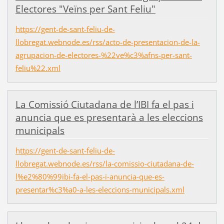
Electores "Veïns per Sant Feliu"
https://gent-de-sant-feliu-de-
llobregat.webnode.es/rss/acto-de-presentacion-de-la-
agrupacion-de-electores-%22ve%c3%afns-per-sant-
feliu%22.xml
La Comissió Ciutadana de l’IBI fa el pas i
anuncia que es presentarà a les eleccions
municipals
https://gent-de-sant-feliu-de-
llobregat.webnode.es/rss/la-comissio-ciutadana-de-
l%e2%80%99ibi-fa-el-pas-i-anuncia-que-es-
presentar%c3%a0-a-les-eleccions-municipals.xml