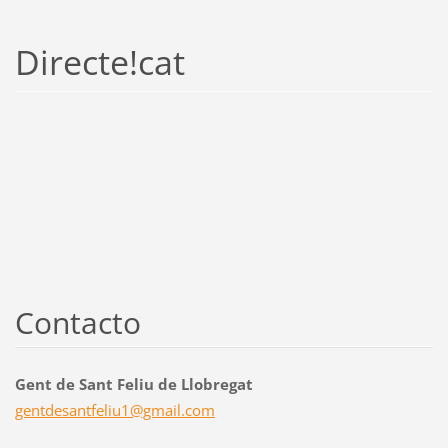
Directe!cat
Contacto
Gent de Sant Feliu de Llobregat
gentdesa
ntfeliu1
@gmail.c
om