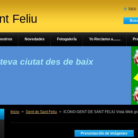
Inicio
t Feliu
osotros
Novedades
Fotogalería
Yo Reclamo a........
Pr
 teva ciutat des de baix
Inicio
>
Gent de Sant Feliu
>
ICONO-GENT DE SANT FELIU Vista Web gr
Presentación de imágenes