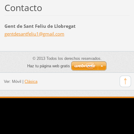
Contacto
Gent de Sant Feliu de Llobregat
gentdesa
ntfeliu1
@gmail.c
om
© 2013 Todos los derechos reservados.
Haz tu página web gratis
Ver:
Móvil
|
Clásica