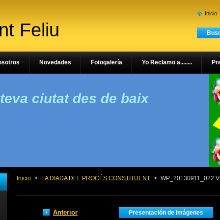
Inicio
t Feliu
osotros
Novedades
Fotogalería
Yo Reclamo a........
Pr
 teva ciutat des de baix
Inicio
>
LA DIADA DEL PROCÉS CONSTITUENT
>
WP_20130911_022 Vi
Anterior
Presentación de imágenes