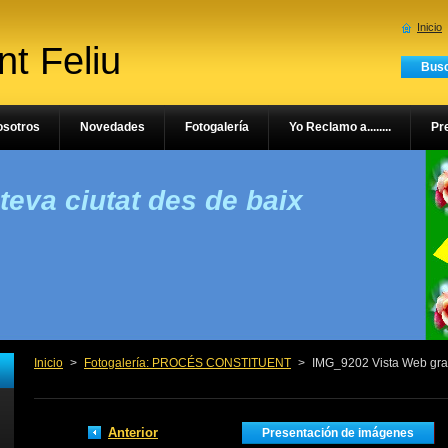
Inicio
t Feliu
osotros
Novedades
Fotogalería
Yo Reclamo a........
Pr
 teva ciutat des de baix
Inicio
>
Fotogalería: PROCÉS CONSTITUENT
>
IMG_9202 Vista Web gra
Anterior
Presentación de imágenes