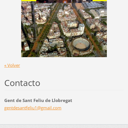
« Volver
Contacto
Gent de Sant Feliu de Llobregat
gentdesa
ntfeliu1
@gmail.c
om